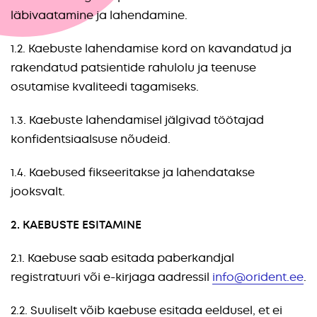
läbivaatamine ja lahendamine.
1.2. Kaebuste lahendamise kord on kavandatud ja
rakendatud patsientide rahulolu ja teenuse
osutamise kvaliteedi tagamiseks.
1.3. Kaebuste lahendamisel jälgivad töötajad
konfidentsiaalsuse nõudeid.
1.4. Kaebused fikseeritakse ja lahendatakse
jooksvalt.
2. KAEBUSTE ESITAMINE
2.1. Kaebuse saab esitada paberkandjal
registratuuri või e-kirjaga aadressil
info@orident.ee
.
2.2. Suuliselt võib kaebuse esitada eeldusel, et ei