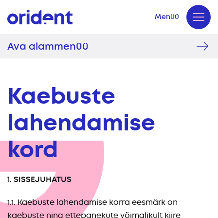
Menüü
Sulge
Ava alammenüü
Kaebuste
lahendamise
kord
1. SISSEJUHATUS
1.1. Kaebuste lahendamise korra eesmärk on
kaebuste ning ettepanekute võimalikult kiire