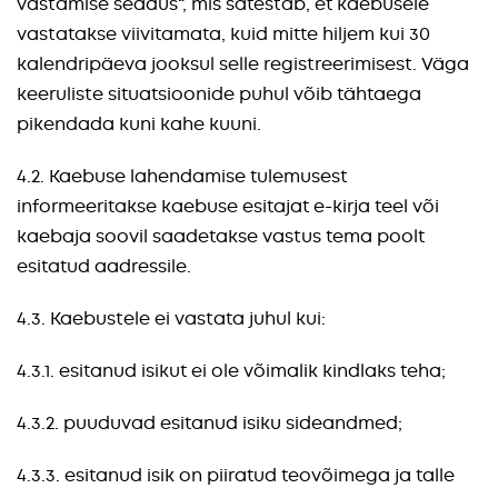
vastamise seadus“, mis sätestab, et kaebusele
vastatakse viivitamata, kuid mitte hiljem kui 30
kalendripäeva jooksul selle registreerimisest. Väga
keeruliste situatsioonide puhul võib tähtaega
pikendada kuni kahe kuuni.
4.2. Kaebuse lahendamise tulemusest
informeeritakse kaebuse esitajat e-kirja teel või
kaebaja soovil saadetakse vastus tema poolt
esitatud aadressile.
4.3. Kaebustele ei vastata juhul kui:
4.3.1. esitanud isikut ei ole võimalik kindlaks teha;
4.3.2. puuduvad esitanud isiku sideandmed;
4.3.3. esitanud isik on piiratud teovõimega ja talle