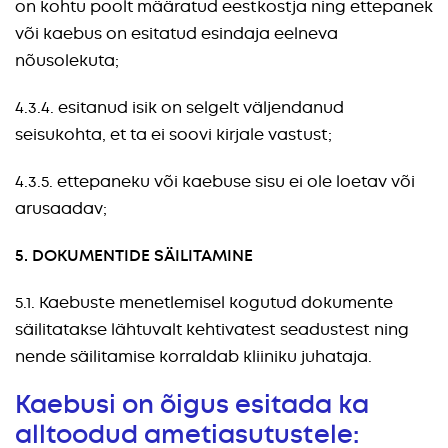
on kohtu poolt määratud eestkostja ning ettepanek
või kaebus on esitatud esindaja eelneva
nõusolekuta;
4.3.4. esitanud isik on selgelt väljendanud
seisukohta, et ta ei soovi kirjale vastust;
4.3.5. ettepaneku või kaebuse sisu ei ole loetav või
arusaadav;
5. DOKUMENTIDE SÄILITAMINE
5.1. Kaebuste menetlemisel kogutud dokumente
säilitatakse lähtuvalt kehtivatest seadustest ning
nende säilitamise korraldab kliiniku juhataja.
Kaebusi on õigus esitada ka
alltoodud ametiasutustele: