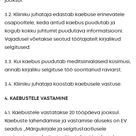
jooksul.
3.2. Kliiniku juhataja edastab kaebuse erinevatele
osapooltele, keda antud kaebus puudutab ja
kogub kokku juhtumit puudutava informatsiooni.
Vajadusel võetakse seotud töötajatelt kirjalikud
selgitused.
3.3. Kui kaebus puudutab meditsiinialaseid küsimusi,
annab kirjaliku selgituse töö sooritanud raviarst.
3.4. Kliiniku juhataja koostab kaebusele vastuse.
4. KAEBUSTELE VASTAMINE
4.1. Kaebustele vastatakse 20 tööpäeva jooksul.
Kaebuste lahendamise ja vastamise aluseks on EV
seadus „Märgukirjale ja selgitustaotlusele