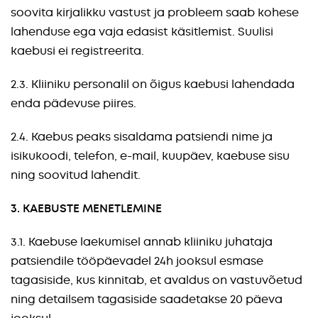
soovita kirjalikku vastust ja probleem saab kohese
lahenduse ega vaja edasist käsitlemist. Suulisi
kaebusi ei registreerita.
2.3. Kliiniku personalil on õigus kaebusi lahendada
enda pädevuse piires.
2.4. Kaebus peaks sisaldama patsiendi nime ja
isikukoodi, telefon, e-mail, kuupäev, kaebuse sisu
ning soovitud lahendit.
3. KAEBUSTE MENETLEMINE
3.1. Kaebuse laekumisel annab kliiniku juhataja
patsiendile tööpäevadel 24h jooksul esmase
tagasiside, kus kinnitab, et avaldus on vastuvõetud
ning detailsem tagasiside saadetakse 20 päeva